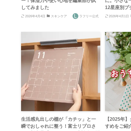
ー！保湿力や使い心地を編集部が試
に。小さな
してみました
12星座別プ
2026年4月4日
スキンケア
ラフリー公式
2026年4月1日
生活感丸出しの棚が「カチッ」と一
【2025年
瞬でおしゃれに整う！富士リプロさ
すめをご紹介