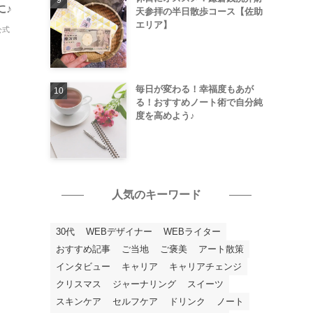
に♪
天参拝の半日散歩コース【佐助
エリア】
公式
毎日が変わる！幸福度もあが
る！おすすめノート術で自分純
度を高めよう♪
人気のキーワード
30代
WEBデザイナー
WEBライター
おすすめ記事
ご当地
ご褒美
アート散策
インタビュー
キャリア
キャリアチェンジ
クリスマス
ジャーナリング
スイーツ
スキンケア
セルフケア
ドリンク
ノート