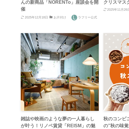
んの新商品「NORENTo」座談会を開
クリスマス
催
2025年11月26
2025年12月18日
お片付け
ラフリー公式
雑誌や映画のような夢の一人暮らし
秋のコンビニ
が叶う！リノベ賃貸「REISM」の魅
の”秋の味覚