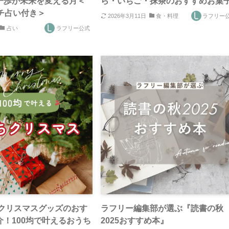
一歩が未来を変える月＜
ら・いちご・抹茶のおすすめお菓
チ占い付き＞
2026年3月11日
食・料理
ラフリー
占い
ラフリー公式
】クリスマスグッズのおす
ラフリー編集部が選ぶ『読書の秋
！100均で叶えるおうち
2025おすすめ本』