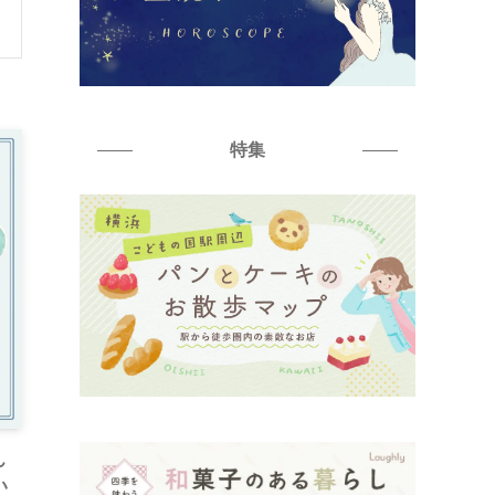
特集
ん
い