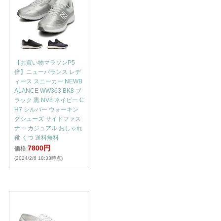
【お買い物マラソンP5
倍】ニューバランス レデ
ィース スニーカー NEWB
ALANCE WW363 BK8 ブ
ラック 黒 NV8 ネイビー C
H7 シルバー ウォーキン
グシューズ サイドファス
ナー カジュアル おしゃれ
靴 くつ 送料無料
7800円
価格:
(2024/2/6 18:33時点)