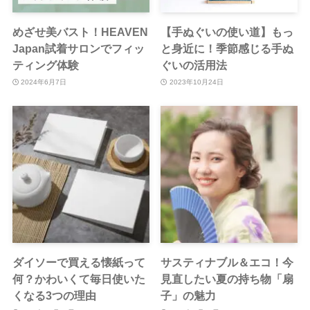
めざせ美バスト！HEAVEN
【手ぬぐいの使い道】もっ
Japan試着サロンでフィッ
と身近に！季節感じる手ぬ
ティング体験
ぐいの活用法
2024年6月7日
2023年10月24日
ダイソーで買える懐紙って
サスティナブル＆エコ！今
何？かわいくて毎日使いた
見直したい夏の持ち物「扇
くなる3つの理由
子」の魅力