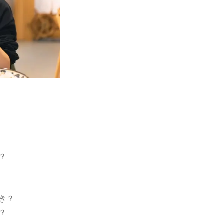
？
き？
？