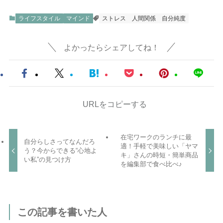
ライフスタイル
マインド
ストレス
人間関係
自分純度
よかったらシェアしてね！
URLをコピーする
在宅ワークのランチに最
自分らしさってなんだろ
適！手軽で美味しい「ヤマ
う？今からできる“心地よ
キ」さんの時短・簡単商品
い私”の見つけ方
を編集部で食べ比べ♪
この記事を書いた人