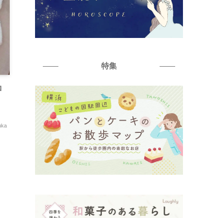
特集
ロ
uka