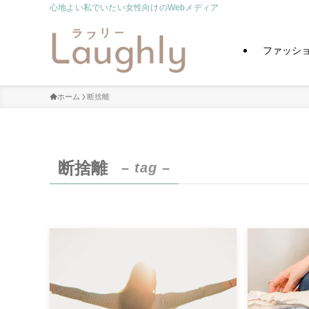
心地よい私でいたい女性向けのWebメディア
ファッシ
ホーム
断捨離
断捨離
– tag –