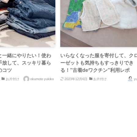
と一緒にやりたい！使わ
いらなくなった服を寄付して、ク
手放して、スッキリ暮ら
ーゼットも気持ちもすっきりでき
のコツ
る！”古着deワクチン”利用レポ
お片付け
okumoto yukiko
2023年12月6日
お片付け
y