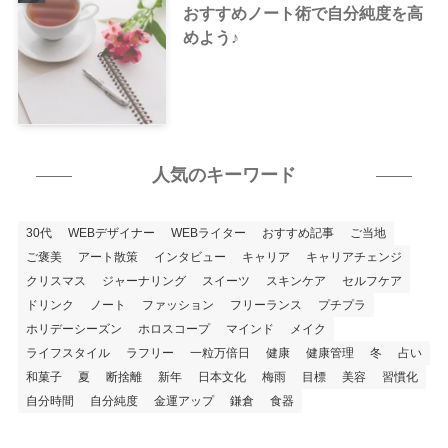
おすすめノート術で自分純度を高
めよう♪
人気のキーワード
30代
WEBデザイナー
WEBライター
おすすめ記事
ご当地
ご褒美
アート散策
インタビュー
キャリア
キャリアチェンジ
クリスマス
ジャーナリング
スイーツ
スキンケア
セルフケア
ドリンク
ノート
ファッション
フリーランス
プチプラ
ホリデーシーズン
ホロスコープ
マインド
メイク
ライフスタイル
ラフリー
一粒万倍日
健康
健康管理
冬
占い
和菓子
夏
断捨離
新年
日本文化
梅雨
目標
美容
習慣化
自分時間
自分純度
金運アップ
鎌倉
食器