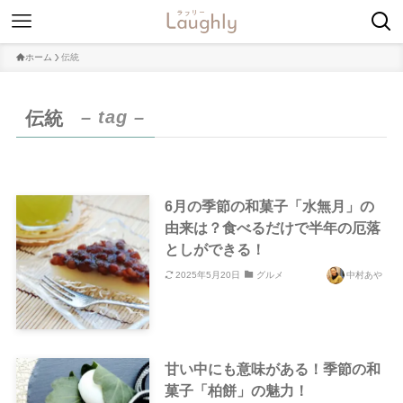
ホーム
伝統
– tag –
伝統
6月の季節の和菓子「水無月」の
由来は？食べるだけで半年の厄落
としができる！
2025年5月20日
グルメ
中村あや
甘い中にも意味がある！季節の和
菓子「柏餅」の魅力！